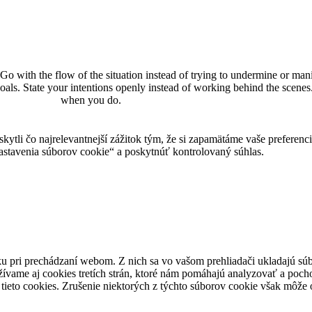
 with the flow of the situation instead of trying to undermine or manip
r goals. State your intentions openly instead of working behind the scene
when you do.
tli čo najrelevantnejší zážitok tým, že si zapamätáme vaše preferencie
avenia súborov cookie“ a poskytnúť kontrolovaný súhlas.
u pri prechádzaní webom. Z nich sa vo vašom prehliadači ukladajú súb
ívame aj cookies tretích strán, ktoré nám pomáhajú analyzovať a pocho
tieto cookies. Zrušenie niektorých z týchto súborov cookie však môže o