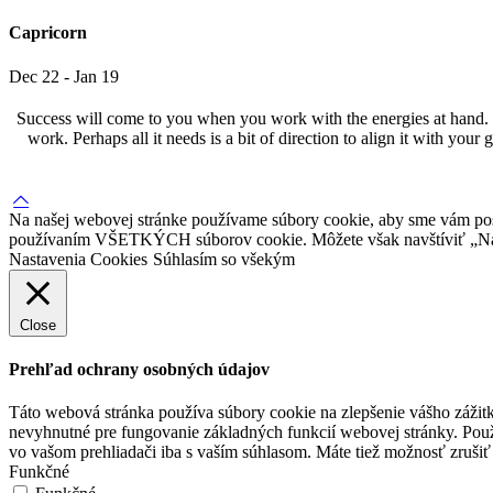
Capricorn
Dec 22 - Jan 19
Success will come to you when you work with the energies at hand. Go
work. Perhaps all it needs is a bit of direction to align it with you
Na našej webovej stránke používame súbory cookie, aby sme vám posky
používaním VŠETKÝCH súborov cookie. Môžete však navštíviť „Nast
Nastavenia Cookies
Súhlasím so všekým
Close
Prehľad ochrany osobných údajov
Táto webová stránka používa súbory cookie na zlepšenie vášho zážitk
nevyhnutné pre fungovanie základných funkcií webovej stránky. Použ
vo vašom prehliadači iba s vaším súhlasom. Máte tiež možnosť zrušiť 
Funkčné