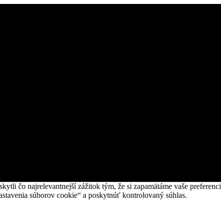
tli čo najrelevantnejší zážitok tým, že si zapamätáme vaše preferencie
avenia súborov cookie“ a poskytnúť kontrolovaný súhlas.