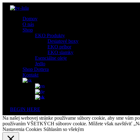
Domov
O nás
Shop
EKO Produkty
Desiatové boxy
EKO príbor
EKO slamky
Esenciálne oleje
Jedlo
Shop Dottera
Kontakt
BEGIN HERE
Na našej webovej stránke používame súbory cookie, aby sme vám posky
používaním VŠETKÝCH súborov cookie. Môžete však navštíviť „Nast
Nastavenia Cookies
Súhlasím so všekým