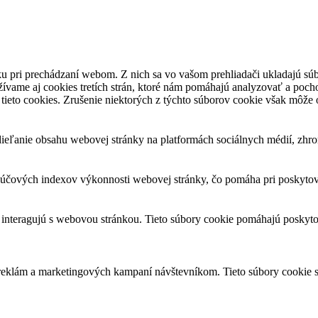
u pri prechádzaní webom. Z nich sa vo vašom prehliadači ukladajú súb
ívame aj cookies tretích strán, ktoré nám pomáhajú analyzovať a pocho
tieto cookies. Zrušenie niektorých z týchto súborov cookie však môže o
eľanie obsahu webovej stránky na platformách sociálnych médií, zhroma
čových indexov výkonnosti webovej stránky, čo pomáha pri poskytovan
 interagujú s webovou stránkou. Tieto súbory cookie pomáhajú poskyto
 reklám a marketingových kampaní návštevníkom. Tieto súbory cookie