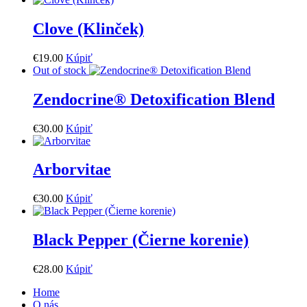
Clove (Klinček)
€
19
.
00
Kúpiť
Out of stock
Zendocrine® Detoxification Blend
€
30
.
00
Kúpiť
Arborvitae
€
30
.
00
Kúpiť
Black Pepper (Čierne korenie)
€
28
.
00
Kúpiť
Home
O nás