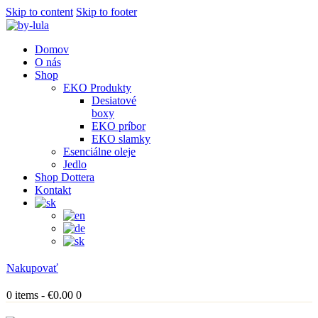
Skip to content
Skip to footer
Domov
O nás
Shop
EKO Produkty
Desiatové
boxy
EKO príbor
EKO slamky
Esenciálne oleje
Jedlo
Shop Dottera
Kontakt
Nakupovať
0 items
-
€0.00
0