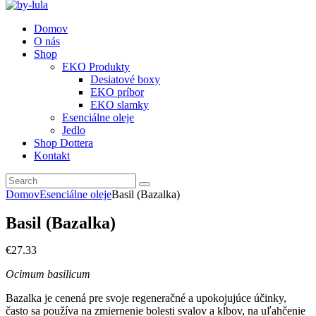
Domov
O nás
Shop
EKO Produkty
Desiatové boxy
EKO príbor
EKO slamky
Esenciálne oleje
Jedlo
Shop Dottera
Kontakt
Domov
Esenciálne oleje
Basil (Bazalka)
Basil (Bazalka)
€
27
.
33
Ocimum basilicum
Bazalka je cenená pre svoje regeneračné a upokojujúce účinky,
často sa používa na zmiernenie bolesti svalov a kĺbov, na uľahčenie