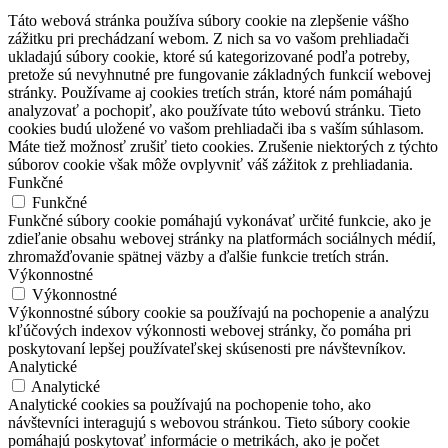
Táto webová stránka používa súbory cookie na zlepšenie vášho
zážitku pri prechádzaní webom. Z nich sa vo vašom prehliadači
ukladajú súbory cookie, ktoré sú kategorizované podľa potreby,
pretože sú nevyhnutné pre fungovanie základných funkcií webovej
stránky. Používame aj cookies tretích strán, ktoré nám pomáhajú
analyzovať a pochopiť, ako používate túto webovú stránku. Tieto
cookies budú uložené vo vašom prehliadači iba s vaším súhlasom.
Máte tiež možnosť zrušiť tieto cookies. Zrušenie niektorých z týchto
súborov cookie však môže ovplyvniť váš zážitok z prehliadania.
Funkčné
Funkčné
Funkčné súbory cookie pomáhajú vykonávať určité funkcie, ako je
zdieľanie obsahu webovej stránky na platformách sociálnych médií,
zhromažďovanie spätnej väzby a ďalšie funkcie tretích strán.
Výkonnostné
Výkonnostné
Výkonnostné súbory cookie sa používajú na pochopenie a analýzu
kľúčových indexov výkonnosti webovej stránky, čo pomáha pri
poskytovaní lepšej používateľskej skúsenosti pre návštevníkov.
Analytické
Analytické
Analytické cookies sa používajú na pochopenie toho, ako
návštevníci interagujú s webovou stránkou. Tieto súbory cookie
pomáhajú poskytovať informácie o metrikách, ako je počet