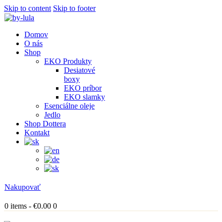
Skip to content
Skip to footer
Domov
O nás
Shop
EKO Produkty
Desiatové
boxy
EKO príbor
EKO slamky
Esenciálne oleje
Jedlo
Shop Dottera
Kontakt
Nakupovať
0 items
-
€0.00
0