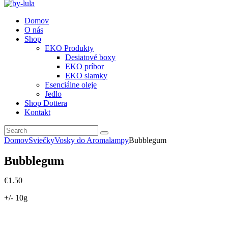
Domov
O nás
Shop
EKO Produkty
Desiatové boxy
EKO príbor
EKO slamky
Esenciálne oleje
Jedlo
Shop Dottera
Kontakt
Domov
Sviečky
Vosky do Aromalampy
Bubblegum
Bubblegum
€
1
.
50
+/- 10g