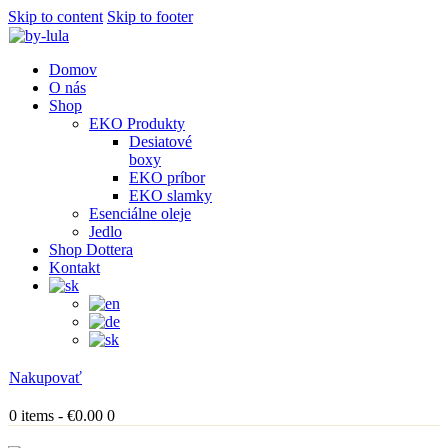
Skip to content
Skip to footer
Domov
O nás
Shop
EKO Produkty
Desiatové
boxy
EKO príbor
EKO slamky
Esenciálne oleje
Jedlo
Shop Dottera
Kontakt
Nakupovať
0 items
-
€0.00
0