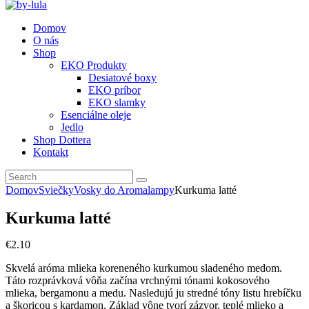
Domov
O nás
Shop
EKO Produkty
Desiatové boxy
EKO príbor
EKO slamky
Esenciálne oleje
Jedlo
Shop Dottera
Kontakt
Domov
Sviečky
Vosky do Aromalampy
Kurkuma latté
Kurkuma latté
€
2
.
10
Skvelá aróma mlieka koreneného kurkumou sladeného medom.
Táto rozprávková vôňa začína vrchnými tónami kokosového
mlieka, bergamonu a medu. Nasledujú ju stredné tóny listu hrebíčku
a škoricou s kardamon. Základ vône tvorí zázvor, teplé mlieko a