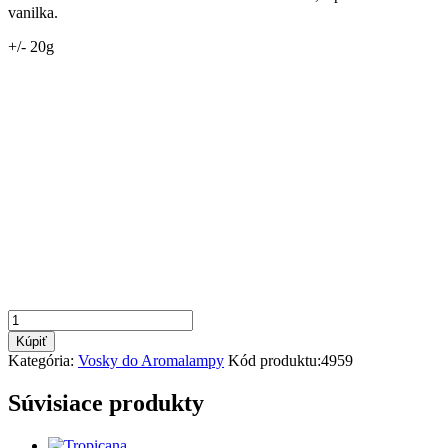
vanilka.
+/- 20g
množstvo
Kurkuma
Kúpiť
latté
Kategória:
Vosky do Aromalampy
Kód produktu:
4959
Súvisiace produkty