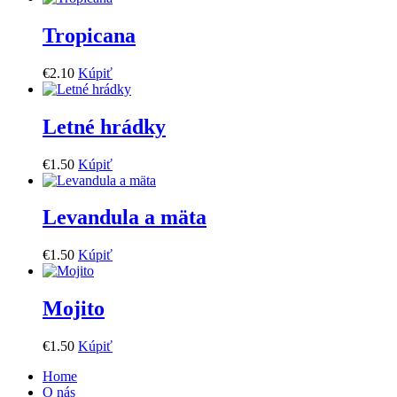
Tropicana
€
2
.
10
Kúpiť
Letné hrádky
€
1
.
50
Kúpiť
Levandula a mäta
€
1
.
50
Kúpiť
Mojito
€
1
.
50
Kúpiť
Home
O nás