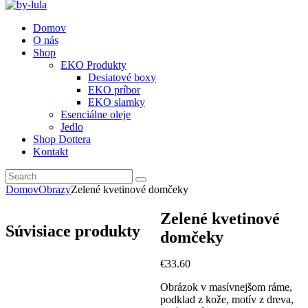
Domov
O nás
Shop
EKO Produkty
Desiatové boxy
EKO príbor
EKO slamky
Esenciálne oleje
Jedlo
Shop Dottera
Kontakt
Domov
Obrazy
Zelené kvetinové domčeky
Zelené kvetinové
Súvisiace produkty
domčeky
€
33
.
60
Obrázok v masívnejšom ráme,
podklad z kože, motív z dreva,