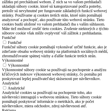
zážitku pri prechádzaní webom. Z nich sa vo vašom prehliadači
ukladajú súbory cookie, ktoré sú kategorizované podľa potreby,
pretože sú nevyhnutné pre fungovanie základných funkcií webovej
stránky. Používame aj cookies tretích strán, ktoré nám pomáhajú
analyzovať a pochopiť, ako používate túto webovú stránku. Tieto
cookies budú uložené vo vašom prehliadači iba s vaším súhlasom.
Máte tiež možnosť zrušiť tieto cookies. Zrušenie niektorých z týchto
súborov cookie však môže ovplyvniť váš zážitok z prehliadania.
Funkčné
Funkčné
Funkčné súbory cookie pomáhajú vykonávať určité funkcie, ako je
zdieľanie obsahu webovej stránky na platformách sociálnych médií,
zhromažďovanie spätnej väzby a ďalšie funkcie tretích strán.
Výkonnostné
Výkonnostné
Výkonnostné súbory cookie sa používajú na pochopenie a analýzu
kľúčových indexov výkonnosti webovej stránky, čo pomáha pri
poskytovaní lepšej používateľskej skúsenosti pre návštevníkov.
Analytické
Analytické
Analytické cookies sa používajú na pochopenie toho, ako
návštevníci interagujú s webovou stránkou. Tieto súbory cookie
pomáhajú poskytovať informácie o metrikách, ako je počet
návštevníkov, miera odchodov, zdroj návštevnosti atď.
Reklama