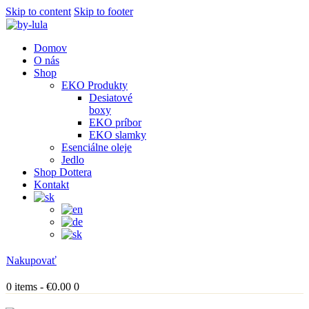
Skip to content
Skip to footer
Domov
O nás
Shop
EKO Produkty
Desiatové
boxy
EKO príbor
EKO slamky
Esenciálne oleje
Jedlo
Shop Dottera
Kontakt
Nakupovať
0 items
-
€0.00
0