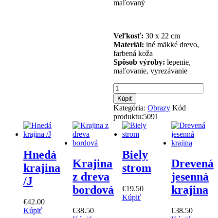
maľovaný
Veľkosť:
30 x 22 cm
Materiál:
iné mäkké drevo,
farbená koža
Spôsob výroby:
lepenie,
maľovanie, vyrezávanie
množstvo
Zelené
Kúpiť
kvetinové
Kategória:
Obrazy
Kód
domčeky
produktu:
5091
Hnedá
Biely
Krajina
Drevená
krajina
strom
z dreva
jesenná
/J
bordová
krajina
€
19
.
50
Kúpiť
€
42
.
00
Kúpiť
€
38
.
50
€
38
.
50