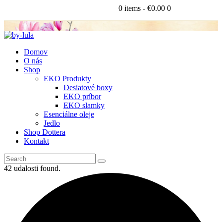
0 items
-
€0.00
0
Domov
O nás
Shop
EKO Produkty
Desiatové boxy
EKO príbor
EKO slamky
Esenciálne oleje
Jedlo
Shop Dottera
Kontakt
42 udalosti found.