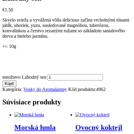
€
1
.
50
Skvelo svieža a vyvážená vôňa delicious začína vrcholnými tónami
jabĺk, uhoriek, yuzu, nasledované magnóliou, tuberózou,
konvalinkou a čerstvo rezanými ružami so základom santalového
dreva a bieleho jazmínu.
+/- 10g
množstvo Lahodný sen
Kúpiť
Kategória:
Vosky do Aromalampy
Kód produktu:
4962
Súvisiace produkty
Morská hmla
Ovocný koktejl