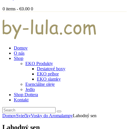
0 items
-
€0.00
0
Domov
O nás
Shop
EKO Produkty
Desiatové boxy
EKO príbor
EKO slamky
Esenciálne oleje
Jedlo
Shop Dottera
Kontakt
Domov
Sviečky
Vosky do Aromalampy
Lahodný sen
Lahodný sen