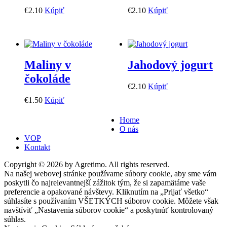
€
2
.
10
Kúpiť
€
2
.
10
Kúpiť
Maliny v
Jahodový jogurt
čokoláde
€
2
.
10
Kúpiť
€
1
.
50
Kúpiť
Home
O nás
VOP
Kontakt
Copyright © 2026 by Agretimo. All rights reserved.
Na našej webovej stránke používame súbory cookie, aby sme vám
poskytli čo najrelevantnejší zážitok tým, že si zapamätáme vaše
preferencie a opakované návštevy. Kliknutím na „Prijať všetko“
súhlasíte s používaním VŠETKÝCH súborov cookie. Môžete však
navštíviť „Nastavenia súborov cookie“ a poskytnúť kontrolovaný
súhlas.