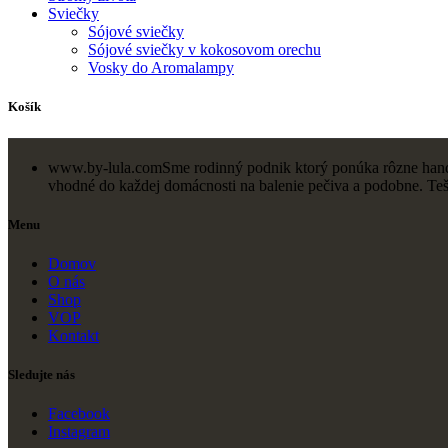
Sviečky
Sójové sviečky
Sójové sviečky v kokosovom orechu
Vosky do Aromalampy
Košík
www.by-lula.com
Sme rodinný podnik ktorý ponúka rôzne hand-m
vhodné do každej domácnosti na balenie pečiva a podobne. Te
Menu
Domov
O nás
Shop
VOP
Kontakt
Sledujte nás
Facebook
Instagram