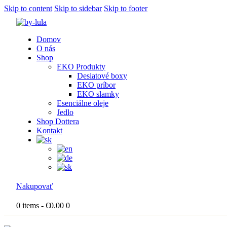
Skip to content
Skip to sidebar
Skip to footer
Domov
O nás
Shop
EKO Produkty
Desiatové boxy
EKO príbor
EKO slamky
Esenciálne oleje
Jedlo
Shop Dottera
Kontakt
Nakupovať
0 items
-
€0.00
0