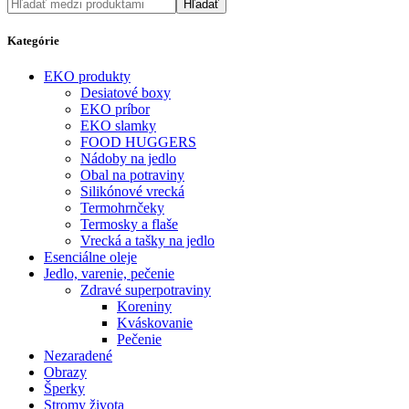
Hľadať
Kategórie
EKO produkty
Desiatové boxy
EKO príbor
EKO slamky
FOOD HUGGERS
Nádoby na jedlo
Obal na potraviny
Silikónové vrecká
Termohrnčeky
Termosky a flaše
Vrecká a tašky na jedlo
Esenciálne oleje
Jedlo, varenie, pečenie
Zdravé superpotraviny
Koreniny
Kváskovanie
Pečenie
Nezaradené
Obrazy
Šperky
Stromy života