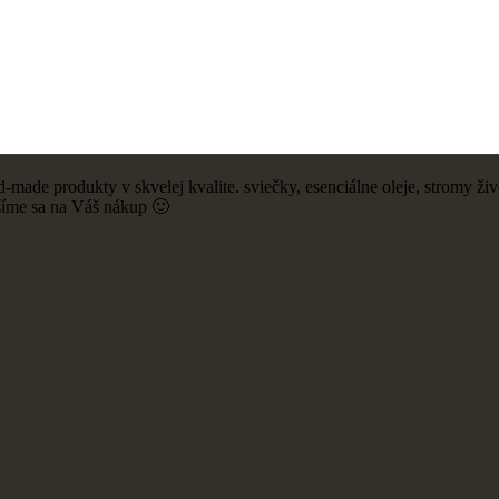
ade produkty v skvelej kvalite. sviečky, esenciálne oleje, stromy živ
šíme sa na Váš nákup 🙂