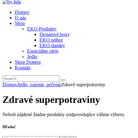
Domov
O nás
Shop
EKO Produkty
Desiatové boxy
EKO príbor
EKO slamky
Esenciálne oleje
Jedlo
Shop Dottera
Kontakt
Domov
Jedlo, varenie, pečenie
Zdravé superpotraviny
Zdravé superpotraviny
Neboli nájdené žiadne produkty zodpovedajúce vášmu výberu.
Hľadať