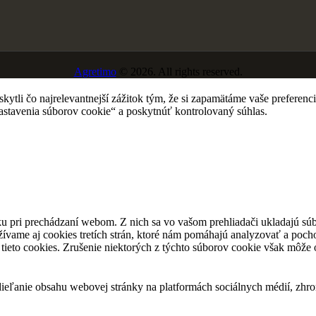
Agretimo
© 2026. All rights reserved.
tli čo najrelevantnejší zážitok tým, že si zapamätáme vaše preferencie
avenia súborov cookie“ a poskytnúť kontrolovaný súhlas.
u pri prechádzaní webom. Z nich sa vo vašom prehliadači ukladajú súb
ívame aj cookies tretích strán, ktoré nám pomáhajú analyzovať a pocho
tieto cookies. Zrušenie niektorých z týchto súborov cookie však môže o
eľanie obsahu webovej stránky na platformách sociálnych médií, zhroma