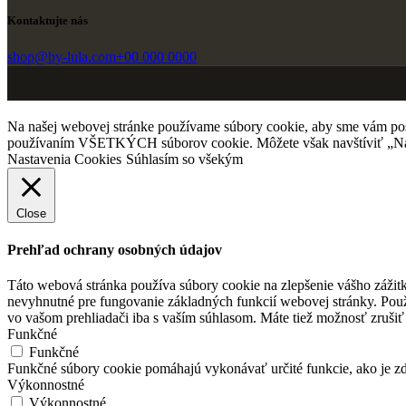
Kontaktujte nás
shop@by-lula.com
+00 000 0000
Na našej webovej stránke používame súbory cookie, aby sme vám posky
používaním VŠETKÝCH súborov cookie. Môžete však navštíviť „Nast
Nastavenia Cookies
Súhlasím so všekým
Close
Prehľad ochrany osobných údajov
Táto webová stránka používa súbory cookie na zlepšenie vášho zážitk
nevyhnutné pre fungovanie základných funkcií webovej stránky. Použ
vo vašom prehliadači iba s vaším súhlasom. Máte tiež možnosť zrušiť 
Funkčné
Funkčné
Funkčné súbory cookie pomáhajú vykonávať určité funkcie, ako je zdi
Výkonnostné
Výkonnostné