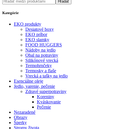
Hľadať
Kategórie
EKO produkty
Desiatové boxy
EKO príbor
EKO slamky
FOOD HUGGERS
Nádoby na jedlo
Obal na potraviny
Silikónové vrecká
Termohrnčeky
Termosky a flaše
Vrecká a tašky na jedlo
Esenciálne oleje
Jedlo, varenie, pečenie
Zdravé superpotraviny
Koreniny
Kváskovanie
Pečenie
Nezaradené
Obrazy
Šperky
Stromy života