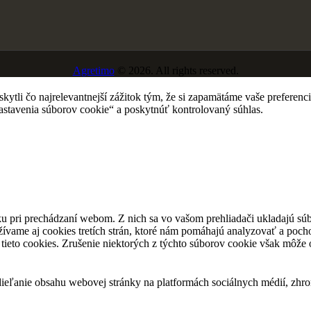
Agretimo
© 2026. All rights reserved.
tli čo najrelevantnejší zážitok tým, že si zapamätáme vaše preferencie
avenia súborov cookie“ a poskytnúť kontrolovaný súhlas.
u pri prechádzaní webom. Z nich sa vo vašom prehliadači ukladajú súb
ívame aj cookies tretích strán, ktoré nám pomáhajú analyzovať a pocho
tieto cookies. Zrušenie niektorých z týchto súborov cookie však môže o
eľanie obsahu webovej stránky na platformách sociálnych médií, zhroma