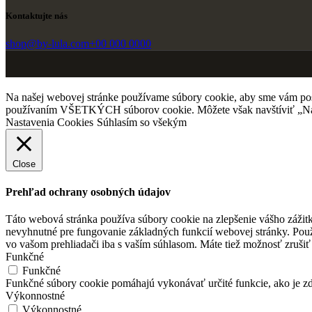
Kontaktujte nás
shop@by-lula.com
+00 000 0000
Na našej webovej stránke používame súbory cookie, aby sme vám posky
používaním VŠETKÝCH súborov cookie. Môžete však navštíviť „Nast
Nastavenia Cookies
Súhlasím so všekým
Close
Prehľad ochrany osobných údajov
Táto webová stránka používa súbory cookie na zlepšenie vášho zážitk
nevyhnutné pre fungovanie základných funkcií webovej stránky. Použ
vo vašom prehliadači iba s vaším súhlasom. Máte tiež možnosť zrušiť 
Funkčné
Funkčné
Funkčné súbory cookie pomáhajú vykonávať určité funkcie, ako je zdi
Výkonnostné
Výkonnostné