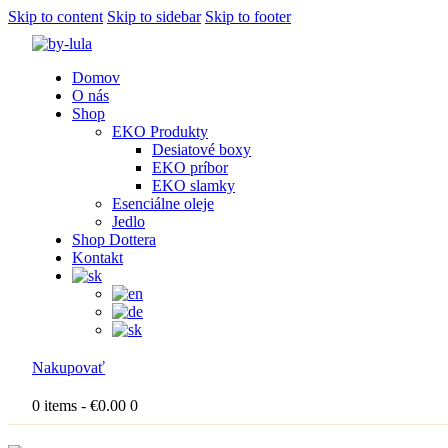
Skip to content
Skip to sidebar
Skip to footer
Domov
O nás
Shop
EKO Produkty
Desiatové boxy
EKO príbor
EKO slamky
Esenciálne oleje
Jedlo
Shop Dottera
Kontakt
Nakupovať
0 items
-
€0.00
0