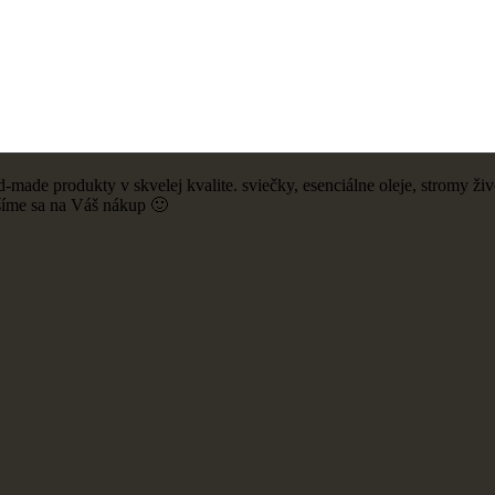
ade produkty v skvelej kvalite. sviečky, esenciálne oleje, stromy živ
šíme sa na Váš nákup 🙂