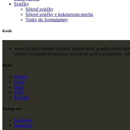
Sviečky
Sójové sviečky
Sójové sviečky v kokosovom orechu
Vosky do Aromalampy
Košík
www.by-lula.com
Sme rodinný podnik ktorý ponúka rôzne hand-m
vhodné do každej domácnosti na balenie pečiva a podobne. Te
Menu
Domov
O nás
Shop
VOP
Kontakt
Sledujte nás
Facebook
Instagram