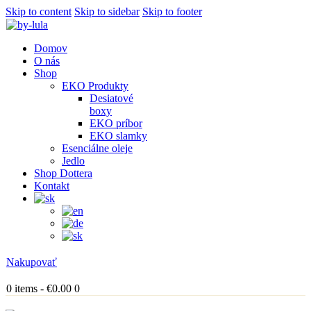
Skip to content
Skip to sidebar
Skip to footer
Domov
O nás
Shop
EKO Produkty
Desiatové
boxy
EKO príbor
EKO slamky
Esenciálne oleje
Jedlo
Shop Dottera
Kontakt
Nakupovať
0 items
-
€0.00
0