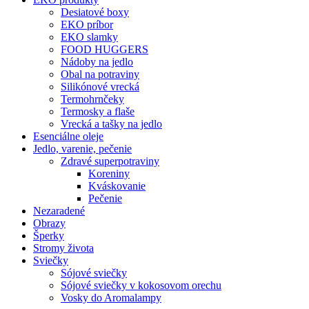
Desiatové boxy
EKO príbor
EKO slamky
FOOD HUGGERS
Nádoby na jedlo
Obal na potraviny
Silikónové vrecká
Termohrnčeky
Termosky a flaše
Vrecká a tašky na jedlo
Esenciálne oleje
Jedlo, varenie, pečenie
Zdravé superpotraviny
Koreniny
Kváskovanie
Pečenie
Nezaradené
Obrazy
Šperky
Stromy života
Sviečky
Sójové sviečky
Sójové sviečky v kokosovom orechu
Vosky do Aromalampy