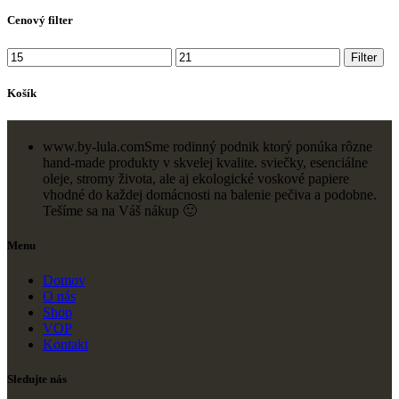
Cenový filter
Minimálna
Maximálna
Filter
cena
cena
Košík
www.by-lula.com
Sme rodinný podnik ktorý ponúka rôzne
hand-made produkty v skvelej kvalite. sviečky, esenciálne
oleje, stromy života, ale aj ekologické voskové papiere
vhodné do každej domácnosti na balenie pečiva a podobne.
Tešíme sa na Váš nákup 🙂
Menu
Domov
O nás
Shop
VOP
Kontakt
Sledujte nás