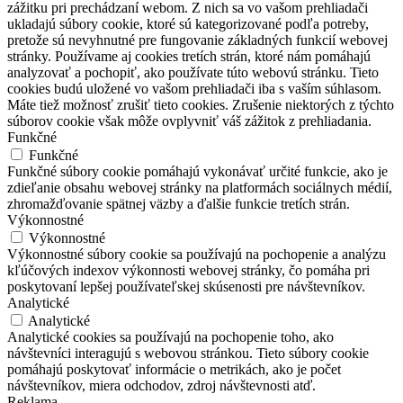
zážitku pri prechádzaní webom. Z nich sa vo vašom prehliadači
ukladajú súbory cookie, ktoré sú kategorizované podľa potreby,
pretože sú nevyhnutné pre fungovanie základných funkcií webovej
stránky. Používame aj cookies tretích strán, ktoré nám pomáhajú
analyzovať a pochopiť, ako používate túto webovú stránku. Tieto
cookies budú uložené vo vašom prehliadači iba s vaším súhlasom.
Máte tiež možnosť zrušiť tieto cookies. Zrušenie niektorých z týchto
súborov cookie však môže ovplyvniť váš zážitok z prehliadania.
Funkčné
Funkčné
Funkčné súbory cookie pomáhajú vykonávať určité funkcie, ako je
zdieľanie obsahu webovej stránky na platformách sociálnych médií,
zhromažďovanie spätnej väzby a ďalšie funkcie tretích strán.
Výkonnostné
Výkonnostné
Výkonnostné súbory cookie sa používajú na pochopenie a analýzu
kľúčových indexov výkonnosti webovej stránky, čo pomáha pri
poskytovaní lepšej používateľskej skúsenosti pre návštevníkov.
Analytické
Analytické
Analytické cookies sa používajú na pochopenie toho, ako
návštevníci interagujú s webovou stránkou. Tieto súbory cookie
pomáhajú poskytovať informácie o metrikách, ako je počet
návštevníkov, miera odchodov, zdroj návštevnosti atď.
Reklama