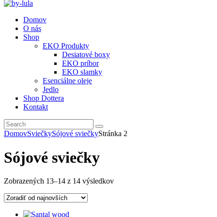
Domov
O nás
Shop
EKO Produkty
Desiatové boxy
EKO príbor
EKO slamky
Esenciálne oleje
Jedlo
Shop Dottera
Kontakt
Domov
Sviečky
Sójové sviečky
Stránka 2
Sójové sviečky
Zoradené
Zobrazených 13–14 z 14 výsledkov
podľa
najnovších