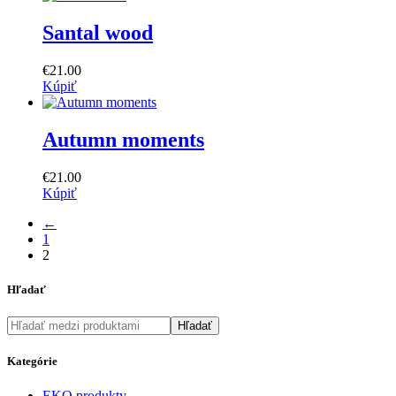
Santal wood
€
21
.
00
Kúpiť
Autumn moments
€
21
.
00
Kúpiť
←
1
2
Hľadať
Hľadať
Kategórie
EKO produkty