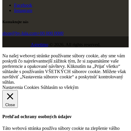
Facebook
Instagram
Kontaktujte nás
shop@by-lula.com
+00 000 0000
Agretimo
© 2026. All rights reserved.
Na našej webovej stránke používame súbory cookie, aby sme vám
poskytli čo najrelevantnejší zážitok tým, že si zapamätáme vaše
preferencie a opakované návštevy. Kliknutím na „Prijať všetko“
súhlasíte s používaním VŠETKÝCH súborov cookie. Môžete však
navštíviť „Nastavenia súborov cookie“ a poskytnúť kontrolovaný
súhlas.
Nastavenia Cookies
Súhlasím so všekým
Close
Prehľad ochrany osobných údajov
Táto webová stránka používa súbory cookie na zlepšenie vášho